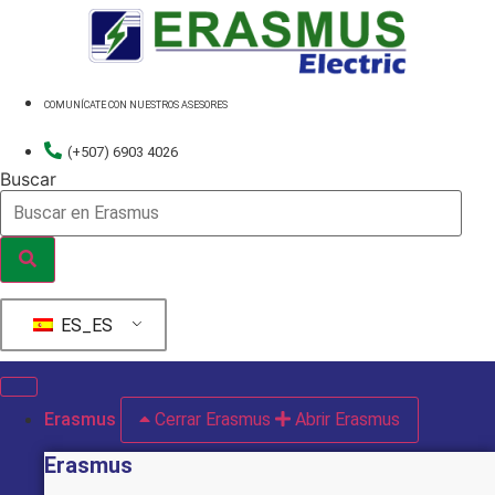
Ir
al
contenido
COMUNÍCATE CON NUESTROS ASESORES
(+507) 6903 4026
Buscar
ES_ES
Erasmus
Cerrar Erasmus
Abrir Erasmus
Erasmus