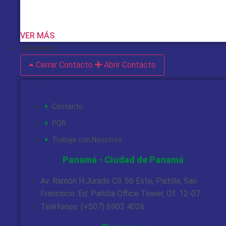
VER MÁS
Contacto
Cerrar Contacto
Abrir Contacto
Contacto
Contacto
PQR
Trabaje con Nosotros
Panamá - Ciudad de Panamá
Av. Ramón H.Jurado Cll. 56 Este, Paitilla, San
Francisco. Ed. Paitilla Office Tower, Of. 12-07
Teléfonos: (+507) 6903 4026