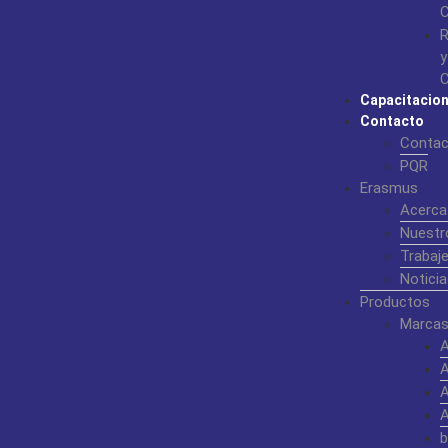
C
R
y
C
Capacitacio
Contacto
Contac
PQR
Erasmus
Acerca
Nuestr
Trabaj
Noticia
Productos
Marcas
b