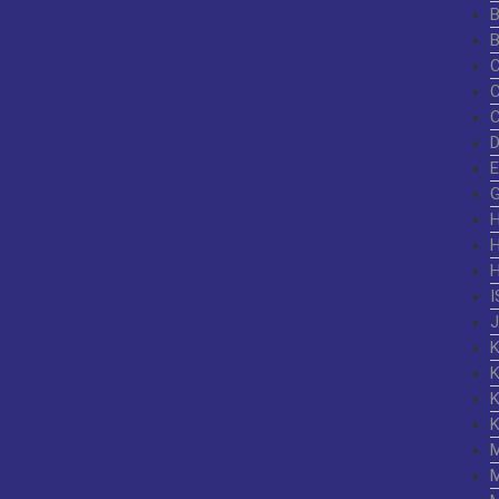
G
I
K
K