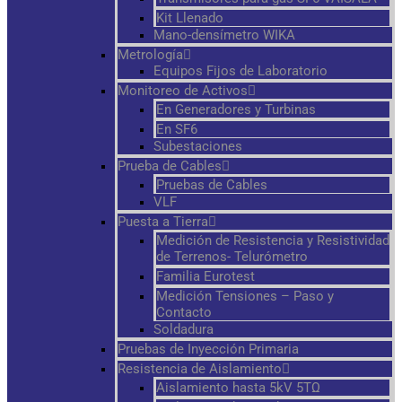
Kit Llenado
Mano-densímetro WIKA
Metrología
Equipos Fijos de Laboratorio
Monitoreo de Activos
En Generadores y Turbinas
En SF6
Subestaciones
Prueba de Cables
Pruebas de Cables
VLF
Puesta a Tierra
Medición de Resistencia y Resistividad
de Terrenos- Telurómetro
Familia Eurotest
Medición Tensiones – Paso y
Contacto
Soldadura
Pruebas de Inyección Primaria
Resistencia de Aislamiento
Aislamiento hasta 5kV 5TΩ