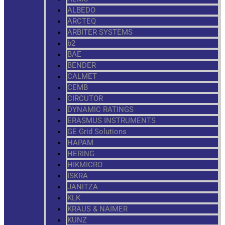
ALBEDO
ARCTEQ
ARBITER SYSTEMS
b2
BAE
BENDER
CALMET
CEMB
CIRCUTOR
DYNAMIC RATINGS
ERASMUS INSTRUMENTS
GE Grid Solutions
HAPAM
HERING
HIKMICRO
ISKRA
JANITZA
KLK
KRAUS & NAIMER
KUNZ