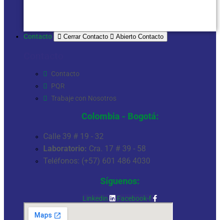
VER MÁS
Contacto
Cerrar Contacto
Abierto Contacto
Contacto
Contacto
PQR
Trabaje con Nosotros
Colombia - Bogotá:
Calle 39 # 19 - 32
Laboratorio:
Cra. 17 # 39 - 58
Teléfonos: (+57) 601 486 4030
Síguenos:
Linkedin
Facebook-f