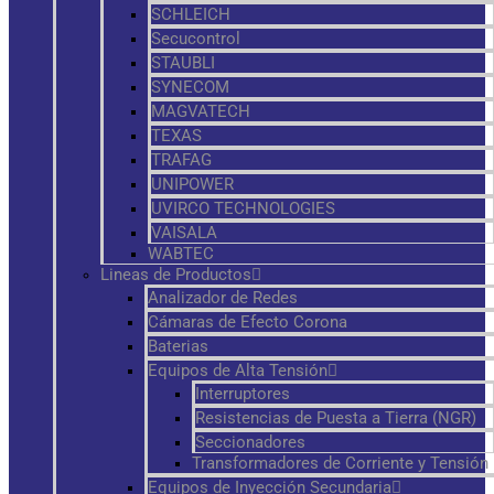
SCHLEICH
Secucontrol
STAUBLI
SYNECOM
MAGVATECH
TEXAS
TRAFAG
UNIPOWER
UVIRCO TECHNOLOGIES
VAISALA
WABTEC
Lineas de Productos
Analizador de Redes
Cámaras de Efecto Corona
Baterias
Equipos de Alta Tensión
Interruptores
Resistencias de Puesta a Tierra (NGR)
Seccionadores
Transformadores de Corriente y Tensión
Equipos de Inyección Secundaria