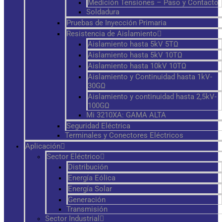
Medición Tensiones – Paso y Contacto
Soldadura
Pruebas de Inyección Primaria
Resistencia de Aislamiento
Aislamiento hasta 5kV 5TΩ
Aislamiento hasta 5kV 10TΩ
Aislamiento hasta 10kV 10TΩ
Aislamiento y Continuidad hasta 1kV-
30GΩ
Aislamiento y continuidad hasta 2,5kV-
100GΩ
Mi 3210XA: GAMA ALTA
Seguridad Eléctrica
Terminales y Conectores Eléctricos
Aplicación
Sector Eléctrico
Distribución
Energía Eólica
Energía Solar
Generación
Transmisión
Sector Industrial