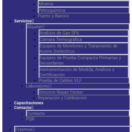
Minería
Petroquímica
Puerto y Barcos
Servicios
Alquiler
Análisis de Gas SF6
Cámara Termográfica
Equipos de Monitoreo y Tratamiento de
Aceite Dieléctrico
Equipos de Prueba Compacta Primarias y
Secundarias
Instrumentación de Medida, Análisis y
Certificación
Prueba de Cables VLF
Laboratorio
Omicron Repair Center
Reparación y Calibración
Capacitaciones
Contacto
Contacto
PQR
Erasmus