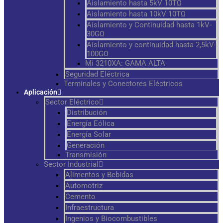
Aislamiento hasta 5kV 10TΩ
Aislamiento hasta 10kV 10TΩ
Aislamiento y Continuidad hasta 1kV-
30GΩ
Aislamiento y continuidad hasta 2,5kV-
100GΩ
Mi 3210XA: GAMA ALTA
Seguridad Eléctrica
Terminales y Conectores Eléctricos
Aplicación
Sector Eléctrico
Distribución
Energía Eólica
Energía Solar
Generación
Transmisión
Sector Industrial
Alimentos y Bebidas
Automotriz
Cemento
Infraestructura
Ingenios y Biocombustibles