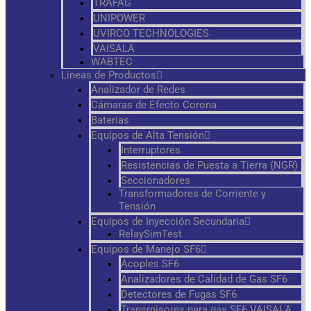
TRAFAG
UNIPOWER
UVIRCO TECHNOLOGIES
VAISALA
WABTEC
Lineas de Productos
Analizador de Redes
Cámaras de Efecto Corona
Baterias
Equipos de Alta Tensión
Interruptores
Resistencias de Puesta a Tierra (NGR)
Seccionadores
Transformadores de Corriente y
Tensión
Equipos de Inyección Secundaria
RelaySimTest
Equipos de Manejo SF6
Acoples SF6
Analizadores de Calidad de Gas SF6
Detectores de Fugas SF6
Transmisores para gas SF6 VAISALA