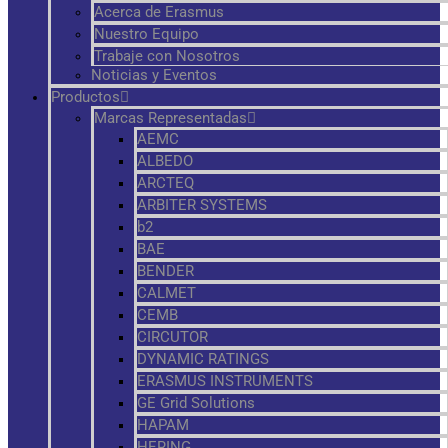
Acerca de Erasmus
Nuestro Equipo
Trabaje con Nosotros
Noticias y Eventos
Productos
Marcas Representadas
AEMC
ALBEDO
ARCTEQ
ARBITER SYSTEMS
b2
BAE
BENDER
CALMET
CEMB
CIRCUTOR
DYNAMIC RATINGS
ERASMUS INSTRUMENTS
GE Grid Solutions
HAPAM
HERING