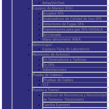
RelaySimTest
Equipos de Manejo SF6
Acoples SF6
Analizadores de Calidad de Gas SF6
Detectores de Fugas SF6
Transmisores para gas SF6 VAISALA
Kit Llenado
Mano-densímetro WIKA
Metrología
Equipos Fijos de Laboratorio
Monitoreo de Activos
En Generadores y Turbinas
En SF6
Subestaciones
Prueba de Cables
Pruebas de Cables
VLF
Puesta a Tierra
Medición de Resistencia y Resistividad
de Terrenos- Telurómetro
Familia Eurotest