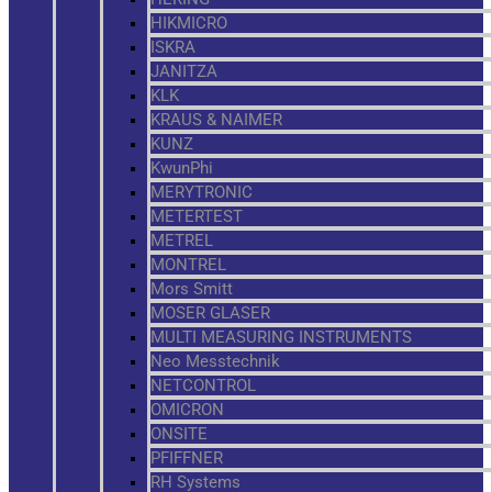
HIKMICRO
ISKRA
JANITZA
KLK
KRAUS & NAIMER
KUNZ
KwunPhi
MERYTRONIC
METERTEST
METREL
MONTREL
Mors Smitt
MOSER GLASER
MULTI MEASURING INSTRUMENTS
Neo Messtechnik
NETCONTROL
OMICRON
ONSITE
PFIFFNER
RH Systems