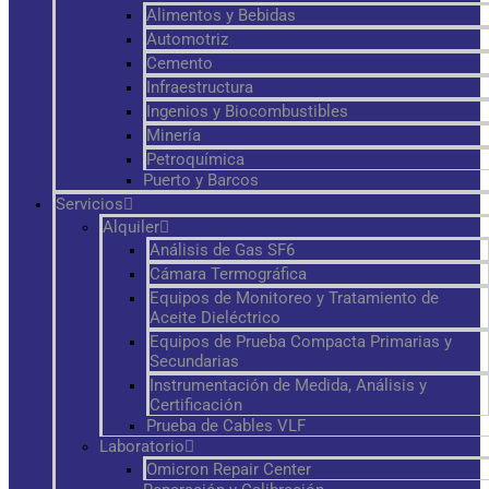
Alimentos y Bebidas
Automotriz
Cemento
Infraestructura
Ingenios y Biocombustibles
Minería
Petroquímica
Puerto y Barcos
Servicios
Alquiler
Análisis de Gas SF6
Cámara Termográfica
Equipos de Monitoreo y Tratamiento de
Aceite Dieléctrico
Equipos de Prueba Compacta Primarias y
Secundarias
Instrumentación de Medida, Análisis y
Certificación
Prueba de Cables VLF
Laboratorio
Omicron Repair Center