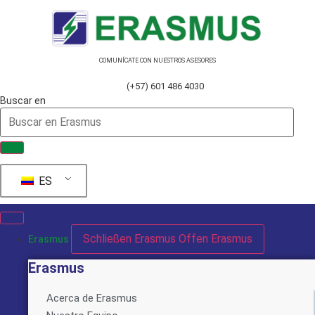
Ir
al
contenido
COMUNÍCATE CON NUESTROS ASESORES
(+57) 601 486 4030
Buscar en
ES
Schließen Erasmus
Offen Erasmus
Erasmus
Erasmus
Acerca de Erasmus