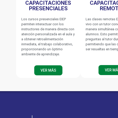
CAPACITACIONES
CAPACITA
PRESENCIALES
REMO
Los cursos presenciales EIEP
Las clases remotas E
permiten interactuar con los
vivo con un tutor co
instructores de manera directa con
manera simultánea c
atención personalizada en el aula y
alumnos. Esto permit
a obtener retroalimentación
preguntas al tutor du
inmediata, el trabajo colaborativo,
permitiendo que las
proporcionando un óptimo
ser resueltas en tiem
ambiente de aprendizaje.
VER M
VER MÁS