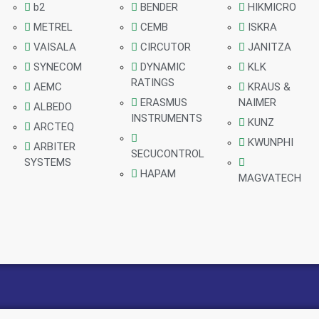
b2
BENDER
HIKMICRO
METREL
CEMB
ISKRA
VAISALA
CIRCUTOR
JANITZA
SYNECOM
DYNAMIC
KLK
RATINGS
AEMC
KRAUS &
ERASMUS
NAIMER
ALBEDO
INSTRUMENTS
KUNZ
ARCTEQ
KWUNPHI
ARBITER
SECUCONTROL
SYSTEMS
HAPAM
MAGVATECH