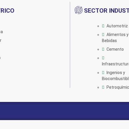
TRICO
SECTOR INDUST
Automotriz
ca
Alimentos y
r
Bebidas
Cemento
n
Infraestructur
Ingenios y
Biocombustib
Petroquími