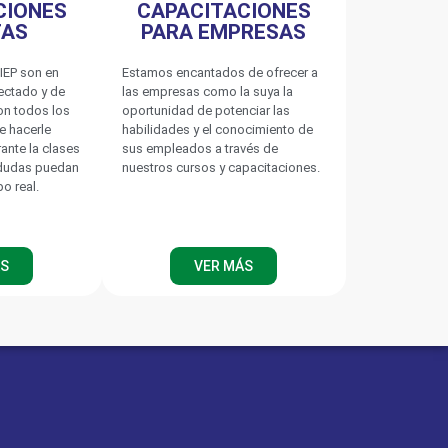
CIONES
CAPACITACIONES
TAS
PARA EMPRESAS
IEP son en
Estamos encantados de ofrecer a
nectado y de
las empresas como la suya la
on todos los
oportunidad de potenciar las
e hacerle
habilidades y el conocimiento de
rante la clases
sus empleados a través de
 dudas puedan
nuestros cursos y capacitaciones.
po real.
ÁS
VER MÁS