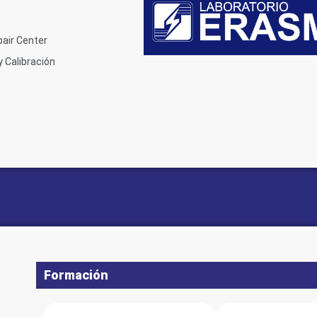
air Center
 Calibración
Formación