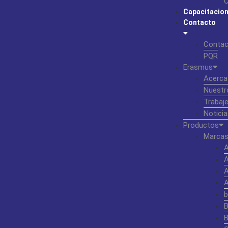
C
Capacitacio
Contacto
Contac
PQR
Erasmus
Acerca
Nuestr
Trabaj
Noticia
Productos
Marcas
b