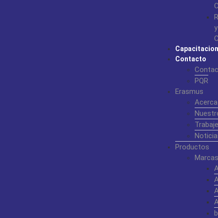
C
R
y
C
Capacitacio
Contacto
Contac
PQR
Erasmus
Acerca
Nuestr
Trabaj
Noticia
Productos
Marcas
b