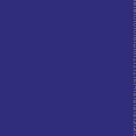
G
I
K
K