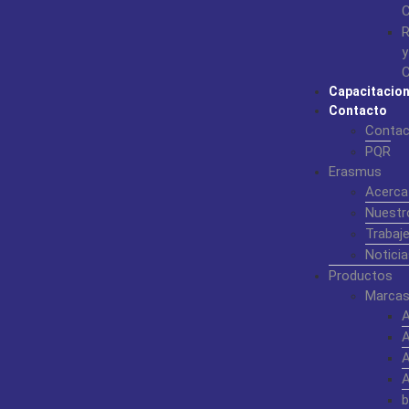
C
R
y
C
Capacitacio
Contacto
Contac
PQR
Erasmus
Acerca
Nuestr
Trabaj
Noticia
Productos
Marcas
b