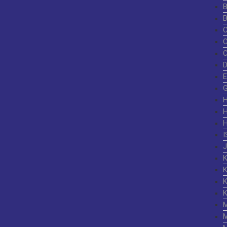
G
I
K
K