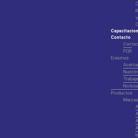
C
R
y
C
Capacitacio
Contacto
Contac
PQR
Erasmus
Acerca
Nuestr
Trabaj
Noticia
Productos
Marcas
b