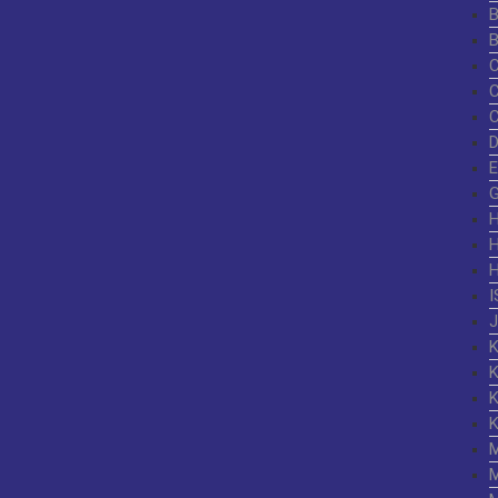
G
I
K
K