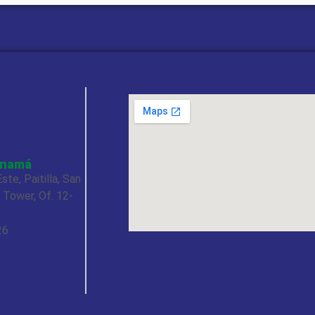
TRAFAG
STÄUB
anamá
Sensores para zonas explosivas
Industria Petroquimic
ste, Paitilla, San
–
Aplicación
e Tower, Of. 12-
26