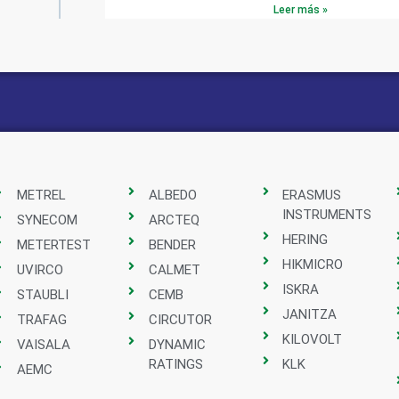
Leer más »
METREL
ALBEDO
ERASMUS
INSTRUMENTS
SYNECOM
ARCTEQ
HERING
METERTEST
BENDER
HIKMICRO
UVIRCO
CALMET
ISKRA
STAUBLI
CEMB
JANITZA
TRAFAG
CIRCUTOR
KILOVOLT
VAISALA
DYNAMIC
RATINGS
KLK
AEMC