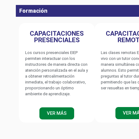
Formación
CAPACITACIONES
CAPACITA
PRESENCIALES
REMO
Los cursos presenciales EIEP
Las clases remotas E
permiten interactuar con los
vivo con un tutor co
PETROQUÍMIC
instructores de manera directa con
manera simultánea c
atención personalizada en el aula y
alumnos. Esto permit
a obtener retroalimentación
preguntas al tutor du
inmediata, el trabajo colaborativo,
permitiendo que las
proporcionando un óptimo
ser resueltas en tiem
ambiente de aprendizaje.
VER M
VER MÁS