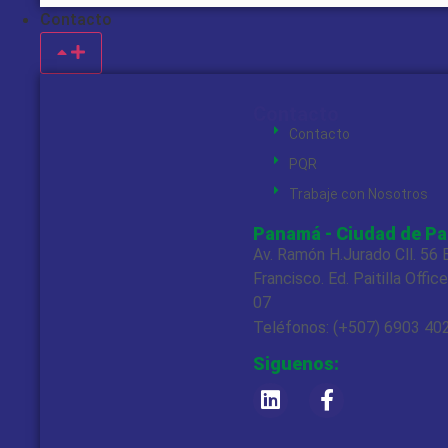
Contacto
Contacto
Contacto
PQR
Trabaje con Nosotros
Panamá - Ciudad de P
Av. Ramón H.Jurado Cll. 56 E
Francisco. Ed. Paitilla Offic
07
Teléfonos: (+507) 6903 40
Siguenos: