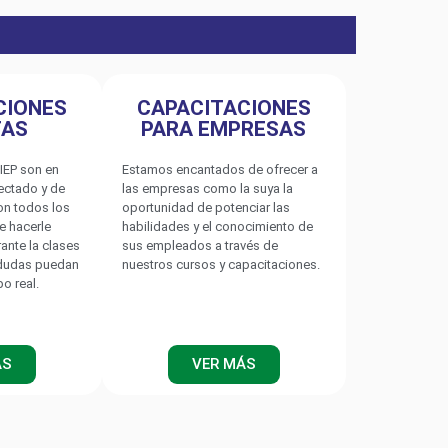
CIONES
CAPACITACIONES
TAS
PARA EMPRESAS
IEP son en
Estamos encantados de ofrecer a
nectado y de
las empresas como la suya la
A
on todos los
oportunidad de potenciar las
e hacerle
habilidades y el conocimiento de
rante la clases
sus empleados a través de
 dudas puedan
nuestros cursos y capacitaciones.
po real.
ÁS
VER MÁS