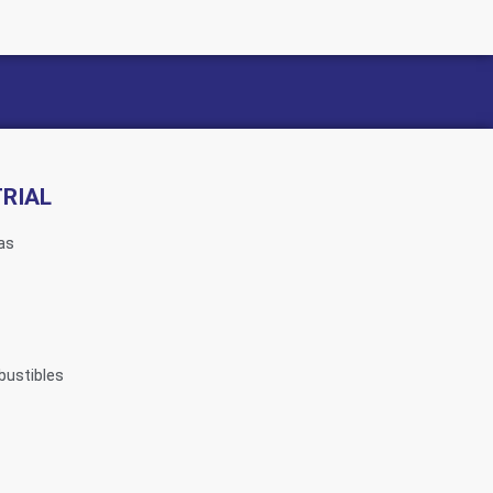
RIAL
as
bustibles