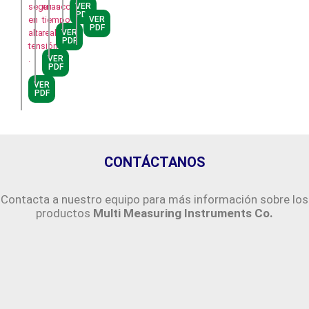
seguras
en
acceso.
VER
PDF
en
tiempo
VER
PDF
alta
real.
VER
PDF
tensión​
.
VER
PDF
VER
PDF
CONTÁCTANOS
Contacta a nuestro equipo para más información sobre los
productos
Multi Measuring Instruments Co.