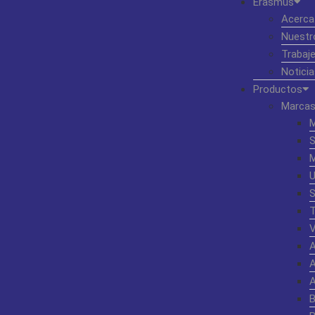
Erasmus
Acerca
Nuestr
Trabaj
Noticia
Productos
Marcas
S