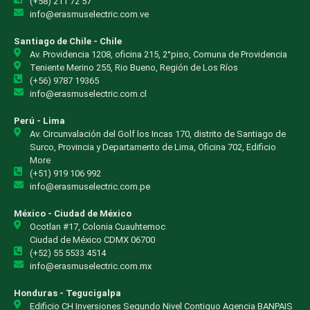
(+58) 211 72 57
info@erasmuselectric.com.ve
Santiago de Chile - Chile
Av. Providencia 1208, oficina 215, 2°piso, Comuna de Providencia
Teniente Merino 255, Rio Bueno, Región de Los Ríos
(+56) 9787 19365
info@erasmuselectric.com.cl
Perú - Lima
Av. Circunvalación del Golf los Incas 170, distrito de Santiago de
Surco, Provincia y Departamento de Lima, Oficina 702, Edificio
More
(+51) 919 106 992
info@erasmuselectric.com.pe
México - Ciudad de México
Ocotlan #17, Colonia Cuauhtemoc
Ciudad de México CDMX 06700
(+52) 55 5533 4514
info@erasmuselectric.com.mx
Honduras - Tegucigalpa
Edificio CH Inversiones Segundo Nivel Contiguo Agencia BANPAIS