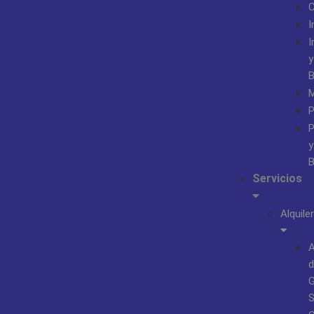
I
I
y
B
M
P
P
y
B
Servicios
Alquiler
A
d
S