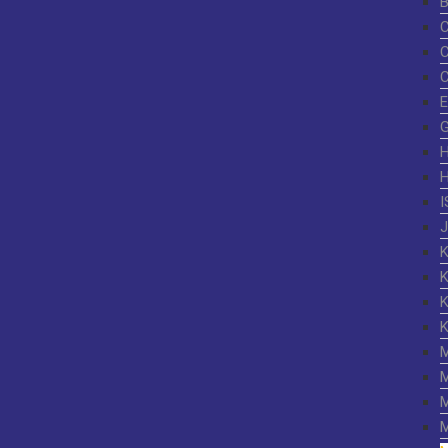
G
I
K
K
M