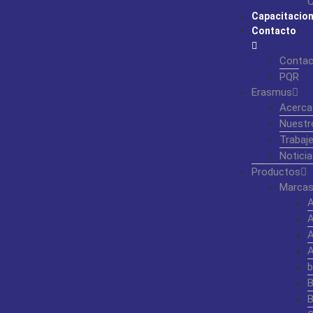
C
Capacitacio
Contacto
Contac
PQR
Erasmus
Acerca
Nuestr
Trabaj
Noticia
Productos
Marcas
b